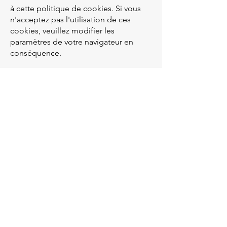
à cette politique de cookies. Si vous
n'acceptez pas l'utilisation de ces
cookies, veuillez modifier les
paramètres de votre navigateur en
conséquence.
Mise à jour de la politique de cookies
Nous nous réservons le droit de
modifier cette politique de cookies à
tout moment. Nous vous
encourageons à consulter
régulièrement cette page pour rester
informé des mises à jour.
Contact
Si vous avez des questions concernant
notre politique de cookies, n'hésitez
pas à nous contacter à
info@lannexe-
vlb.fr
.